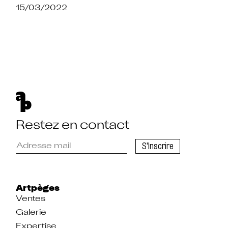
15/03/2022
Restez en contact
Veuillez
S'Inscrire
renseigner
votre
adresse
email
pour
vous
Artpèges
inscrire
Ventes
Galerie
Expertise