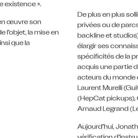
e existence ».
De plus en plus soll
 en œuvre son
privées ou de parc
 l’objet, la mise en
backline et studio
insi que la
élargir ses connaissa
spécificités de la p
acquis une partie d
acteurs du monde d
Laurent Murelli (Gu
(HepCat pickups),
Arnaud Legrand (Le
Aujourd’hui, Jonatha
vérification d’instr