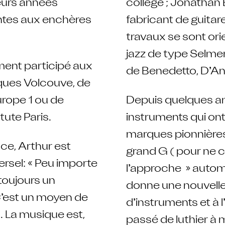
sieurs années
college ; Jonathan 
ntes aux enchères
fabricant de guitar
travaux se sont ori
jazz de type Selmer 
ment participé aux
de Benedetto, D’An
cques Volcouve, de
urope 1 ou de
Depuis quelques a
ute Paris.
instruments qui ont s
marques pionnières
ce, Arthur est
grand G ( pour ne cit
ersel: « Peu importe
l’approche » automo
 toujours un
donne une nouvelle 
C’est un moyen de
d’instruments et à l
n. La musique est,
passé de luthier à 