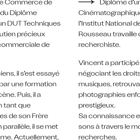
 de Commerce de
Diplômé d’un
, du Diplôme
Cinématographique
’un DUT Techniques
l’Institut National 
utien précieux
Rousseau travaille
t commerciale de
recherchiste.
Vincent a participé
iens, il s’est essayé
négociant les droits
par une formation
musiques, retrouvan
ène. Puis, il a
photographies enfo
n tant que
prestigieux.
ces de son Frère
Sa connaissance e
parallèle, il se met
sons à travers le m
oème. Actuellement,
recherches.