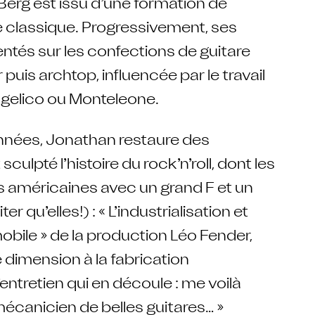
Berg est issu d’une formation de
e classique. Progressivement, ses
entés sur les confections de guitare
puis archtop, influencée par le travail
gelico ou Monteleone.
nnées, Jonathan restaure des
culpté l’histoire du rock’n’roll, dont les
 américaines avec un grand F et un
er qu’elles!) : « L’industrialisation et
bile » de la production Léo Fender,
dimension à la fabrication
’entretien qui en découle : me voilà
mécanicien de belles guitares… »